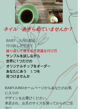
​ネイル あきらめていませんか？
BABY JUNO商品
付け外しができて
繰り返して使える不思議な付け爪
サンプルを試しながら
世界に1つだけの
オリジナルチップをオーダー
あなたにあう １つを
​見つけませんか
BABYJUNOホームページからあなたのお気
に入りの
デザインをお選びください。
来店され、お爪のサイズを測ってからのご注
文に