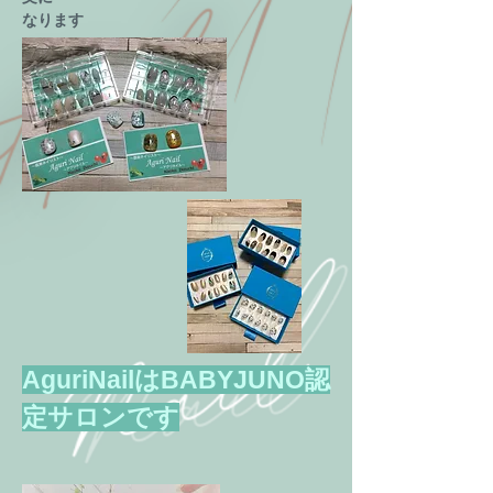
​なります
AguriNailはBABYJUNO認
定サロンです