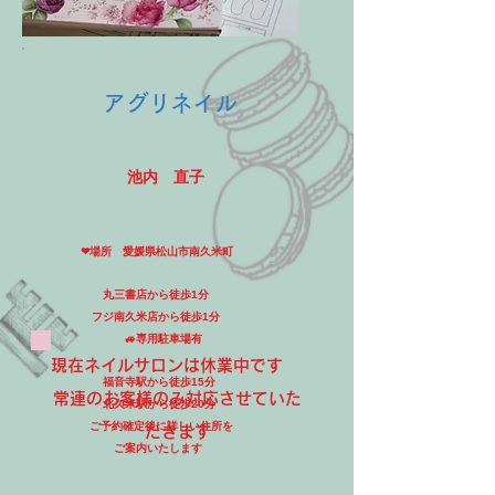
​アグリネイル
​池内 直子
❤場所 愛媛県松山市南久米町
丸三書店から徒歩1分
フジ南久米店から徒歩1分
🚙専用駐車場有
現在ネイルサロンは休業中です
福音寺駅から徒歩15分
​常連のお客様のみ対応させていた
北久米駅から徒歩20分
ご予約確定後に詳しい住所を
だきます
ご案内いたします
​
​