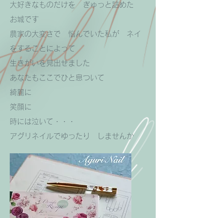
大好きなものだけを ぎゅっと詰めた
お城です
農家の大変さで 悩んでいた私が ネイ
をすることによって
生きがいを見出せました
あなたもここでひと息ついて
綺麗に
笑顔に
時には泣いて・・・
​アグリネイルでゆったり しませんか