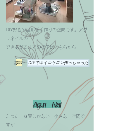
​DIY好きの旦那様手作りの空間です。アグ
リネイルの
​できあがるまでの様子はこちらから
DIYでネイルサロン作っちゃった
​Aguri Nail
たった ６畳しかない 小さな 空間で
すが